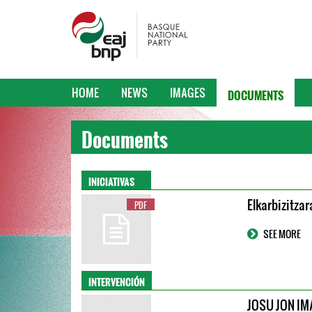
DOCUMENTS
HOME
NEWS
IMAGES
Documents
INICIATIVAS
Elkarbizitza
PDF
SEE MORE
INTERVENCIÓN
JOSU JON IM