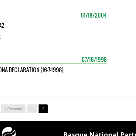
01/18/2004
AZ
z
07/16/1998
NA DECLARATION (16-7-1998)
« Previous
1
2
Basque National Part