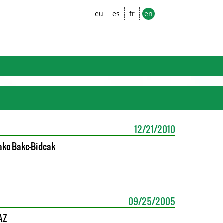
eu
es
fr
en
12/21/2010
rako Bake-Bideak
09/25/2005
AZ