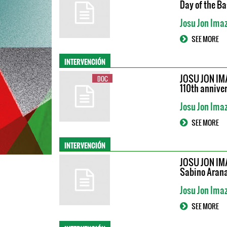
Day of the Ba
Josu Jon Ima
SEE MORE
INTERVENCIÓN
JOSU JON IM
DOC
110th anniver
Josu Jon Ima
SEE MORE
INTERVENCIÓN
JOSU JON IM
Sabino Arana
Josu Jon Ima
SEE MORE