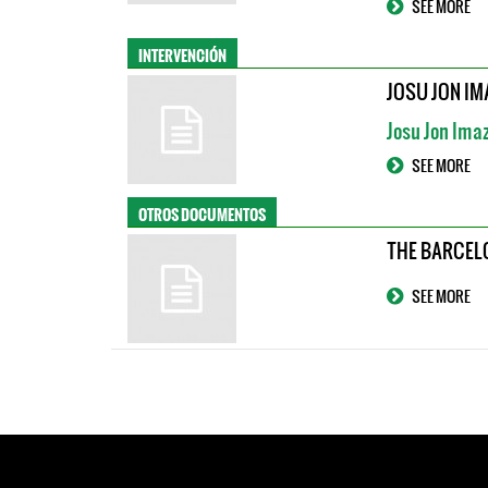
SEE MORE
INTERVENCIÓN
JOSU JON IM
Josu Jon Ima
SEE MORE
OTROS DOCUMENTOS
THE BARCELO
SEE MORE