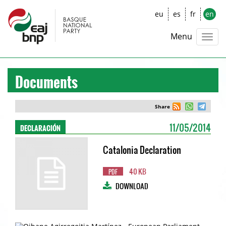
eu
es
fr
en
Menu
Documents
Share
DECLARACIÓN
11/05/2014
Catalonia Declaration
40 KB
PDF
DOWNLOAD