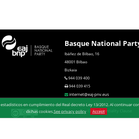
Basque National Part
Ibáñez de Bilbao, 16
48001 Bilbao
Bizkaia
944 039 400
944 039 415
internet@eaj-pnv.eus
estadísticos en cumplimiento del Real decreto Ley 13/2012. Al continuar con 
Confidentiality Clause
dichas cookies.
See privacy policy
Accept