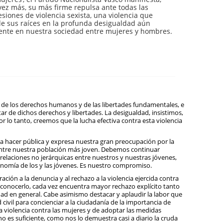
vez más, su más firme repulsa ante todas las
siones de violencia sexista, una violencia que
e sus raíces en la profunda desigualdad aún
tente en nuestra sociedad entre mujeres y hombres.
n de los derechos humanos y de las libertades fundamentales, e
tar de dichos derechos y libertades. La desigualdad, insistimos,
por lo tanto, creemos que la lucha efectiva contra esta violencia
 hacer pública y expresa nuestra gran preocupación por la
e entre nuestra población más joven. Debemos continuar
relaciones no jerárquicas entre nuestros y nuestras jóvenes,
tonomía de los y las jóvenes. Es nuestro compromiso.
ación a la denuncia y al rechazo a la violencia ejercida contra
reconocerlo, cada vez encuentra mayor rechazo explícito tanto
dad en general. Cabe asimismo destacar y aplaudir la labor que
civil para concienciar a la ciudadanía de la importancia de
la violencia contra las mujeres y de adoptar las medidas
o es suficiente, como nos lo demuestra casi a diario la cruda