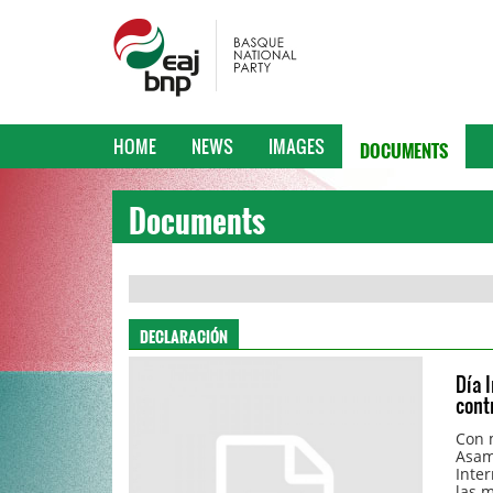
DOCUMENTS
HOME
NEWS
IMAGES
Documents
DECLARACIÓN
Día 
cont
Con 
Asam
Inter
las m